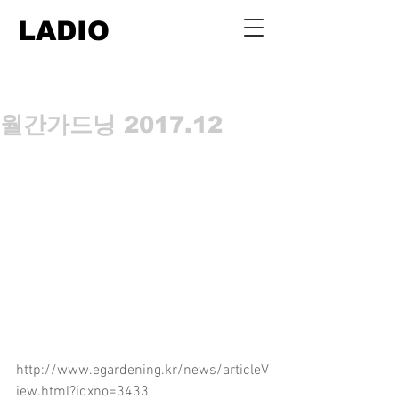
LADIO
월간가드닝 2017.12
http://www.egardening.kr/news/articleV
iew.html?idxno=3433 